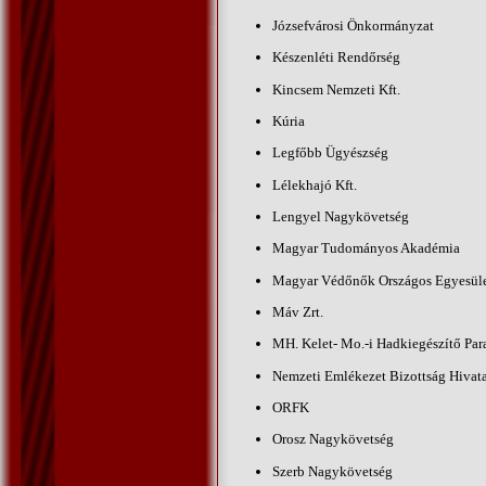
Józsefvárosi Önkormányzat
Készenléti Rendőrség
Kincsem Nemzeti Kft.
Kúria
Legfőbb Ügyészség
Lélekhajó Kft.
Lengyel Nagykövetség
Magyar Tudományos Akadémia
Magyar Védőnők Országos Egyesül
Máv Zrt.
MH. Kelet- Mo.-i Hadkiegészítő Pa
Nemzeti Emlékezet Bizottság Hivat
ORFK
Orosz Nagykövetség
Szerb Nagykövetség