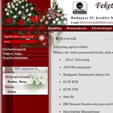
Budapest IV. kerület 
feketerozsa@feketerozs
E-mail:
Kezdőlap
Bemutatkozás
Elérhetőségek
Referenciak
A teljesség igénye nélkül
Elérhetőségeink
Néhány név üzleti partnereink közül, akik 
Tudja-e, hogy...
Fizetési feltételek
„ 56-os” Szövetség
AEVUM temetkezés
2026. augusztus 6.,
csütörtök
Budapesti Temetkezési Intézet Zrt.
Ma ünnepli névnapját:
Bettina , Berta
ELTE BTK
Holnap:
ELTE TTK
Ibolya
Hant Bt.
HM Nemzeti Rendezvényszervező H
Honvédelmi Minisztérium